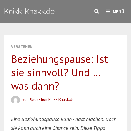
Zum
Knikk-Knakk.de
Inhalt
MENÜ
springen
VERSTEHEN
Beziehungspause: Ist
sie sinnvoll? Und …
was dann?
von
Redaktion Knikk-Knakk.de
Eine Beziehungspause kann Angst machen. Doch
sie kann auch eine Chance sein. Diese Tipps