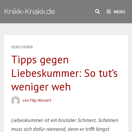
Zum
Knikk-Knakk.de
Inhalt
MENÜ
springen
VERSTEHEN
Tipps gegen
Liebeskummer: So tut’s
weniger weh
von
Filip Wissert
Liebeskummer ist ein brutaler Schmerz. Schämen
muss sich dafür niemand, denn er trifft längst