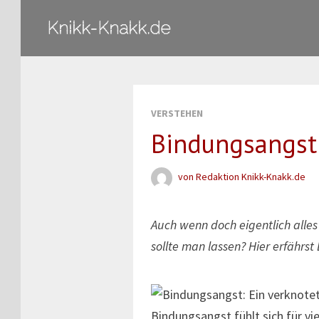
Zum
Knikk-Knakk.de
Inhalt
springen
VERSTEHEN
Bindungsangst:
von
Redaktion Knikk-Knakk.de
Auch wenn doch eigentlich all
sollte man lassen? Hier erfährst 
Bindungsangst fühlt sich für vi