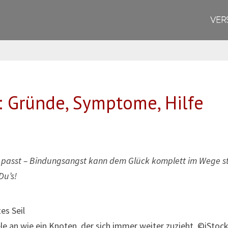
VER
 Gründe, Symptome, Hilfe
es passt – Bindungsangst kann dem Glück komplett im Wege 
Du’s!
ele an wie ein Knoten, der sich immer weiter zuzieht. ©iStoc