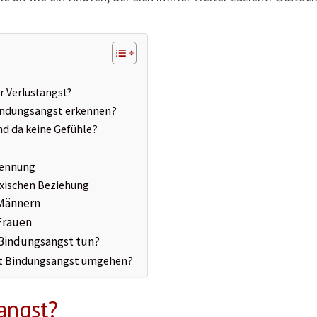
ur Verlustangst?
ndungsangst erkennen?
nd da keine Gefühle?
rennung
oxischen Beziehung
 Männern
Frauen
 Bindungsangst tun?
it Bindungsangst umgehen?
angst?